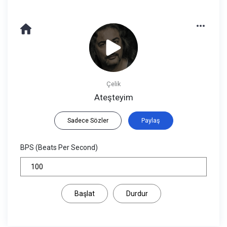
Çelik
Ateşteyim
Sadece Sözler
Paylaş
BPS (Beats Per Second)
Başlat
Durdur