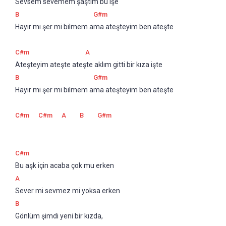
Sevsem sevemem şaştım bu işe
B
G#m
Hayır mı şer mi bilmem ama ateşteyim ben ateşte 
C#m
A
Ateşteyim ateşte ateşte aklım gitti bir kıza işte 
B
G#m
Hayır mi şer mi bilmem ama ateşteyim ben ateşte 
C#m
C#m
A
B
G#m
C#m
Bu aşk için acaba çok mu erken 
A
Sever mi sevmez mi yoksa erken 
B
Gönlüm şimdi yeni bir kızda,