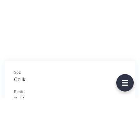
Söz
Çelik
Beste
Çelik
Ritim/Arpej
A-A-YYA-AYAY / p i m a i m a i