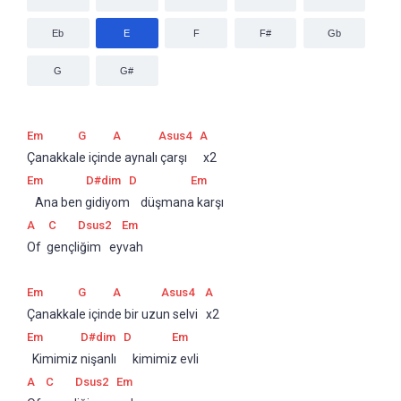
Eb
E
F
F#
Gb
G
G#
Em
G
A
Asus4
A
Çanakkale içinde aynalı çarşı      x2
Em
D#dim
D
Em
   Ana ben gidiyom    düşmana karşı
A
C
Dsus2
Em
Of  gençliğim   eyvah
Em
G
A
Asus4
A
Çanakkale içinde bir uzun selvi   x2
Em
D#dim
D
Em
  Kimimiz nişanlı      kimimiz evli
A
C
Dsus2
Em