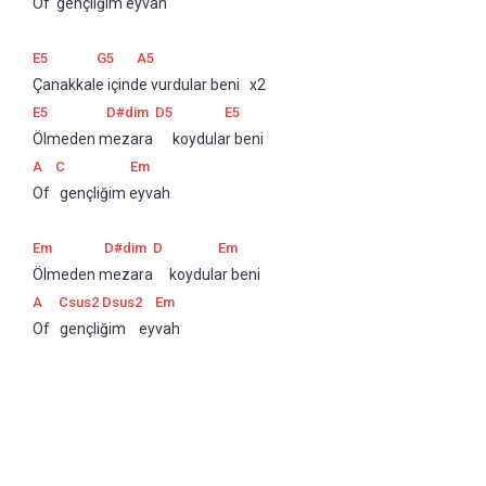
Of  gençliğim eyvah
E5
G5
A5
Çanakkale içinde vurdular beni   x2
E5
D#dim
D5
E5
Ölmeden mezara      koydular beni
A
C
Em
Of   gençliğim eyvah 
Em
D#dim
D
Em
Ölmeden mezara     koydular beni
A
Csus2
Dsus2
Em
Of   gençliğim    eyvah