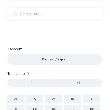
Kaposuz
Kaposuz / Kapolu
Transpoze:
0
-1
+1
Ab
A
A#
Bb
B
C
C#
Db
D
D#