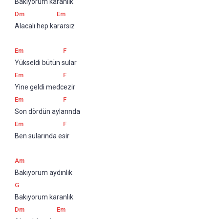
Bakıyorum karanlık
Dm
Em
Alacalı hep kararsız
Em
F
Yükseldi bütün sular
Em
F
Yine geldi medcezir
Em
F
Son dördün aylarında
Em
F
Ben sularında esir
Am
Bakıyorum aydınlık
G
Bakıyorum karanlık
Dm
Em