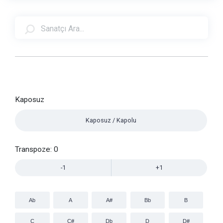
Kaposuz
Kaposuz / Kapolu
Transpoze:
0
-1
+1
Ab
A
A#
Bb
B
C
C#
Db
D
D#