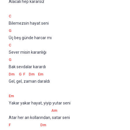
Alacalı hep kararsız
C
Bilemezsin hayat seni
G
Üç beş günde harcar mı
C
Sever misin karanlığı
G
Bak sevdalar karardı
Dm
G
F
Dm
Em
Gel, gel, zaman daraldı
Em
Yakar yakar hayat, yiyip yutar seni
Am
Atar her an kollarından, satar seni
F
Dm