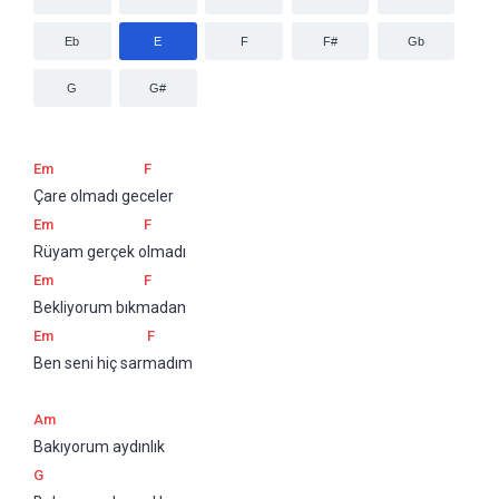
Eb
E
F
F#
Gb
G
G#
Em
F
Çare olmadı geceler
Em
F
Rüyam gerçek olmadı
Em
F
Bekliyorum bıkmadan
Em
F
Ben seni hiç sarmadım
Am
Bakıyorum aydınlık
G