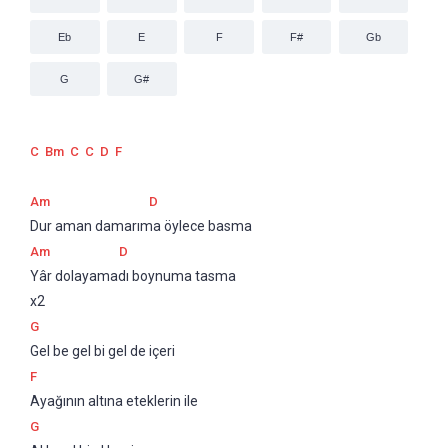
Eb
E
F
F#
Gb
G
G#
C
Bm
C
C
D
F
Am
D
Dur aman damarıma öylece basma
Am
D
Yâr dolayamadı boynuma tasma
x2
G
Gel be gel bi gel de içeri
F
Ayağının altına eteklerin ile
G