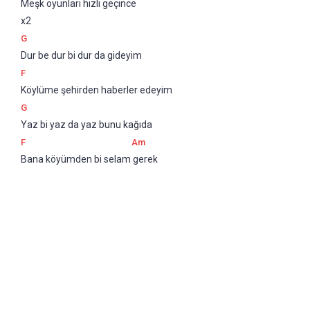
Meşk oyunları hızlı geçince
x2
G
Dur be dur bi dur da gideyim
F
Köylüme şehirden haberler edeyim
G
Yaz bi yaz da yaz bunu kağıda
F
Am
Bana köyümden bi selam gerek