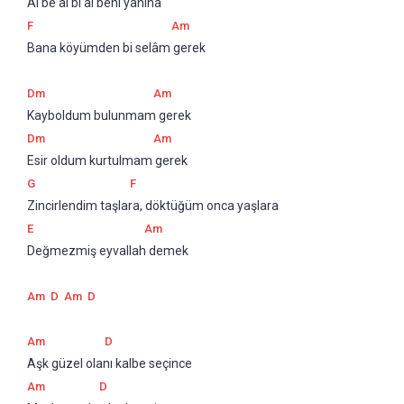
Al be al bi al beni yanına
F
Am
Bana köyümden bi selâm gerek
Dm
Am
Kayboldum bulunmam gerek
Dm
Am
Esir oldum kurtulmam gerek
G
F
Zincirlendim taşlara, döktüğüm onca yaşlara
E
Am
Değmezmiş eyvallah demek
Am
D
Am
D
Am
D
Aşk güzel olanı kalbe seçince
Am
D