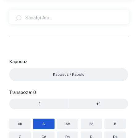
Kaposuz
Kaposuz / Kapolu
Transpoze:
0
-1
+1
Ab
A
A#
Bb
B
C
C#
Db
D
D#