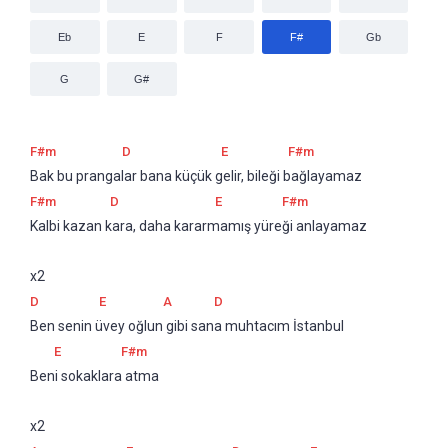
Eb
E
F
F#
Gb
G
G#
F#m
D
E
F#m
Bak bu prangalar bana küçük gelir, bileği bağlayamaz
F#m
D
E
F#m
Kalbi kazan kara, daha kararmamış yüreği anlayamaz
x2
D
E
A
D
Ben senin üvey oğlun gibi sana muhtacım İstanbul
E
F#m
Beni sokaklara atma
x2