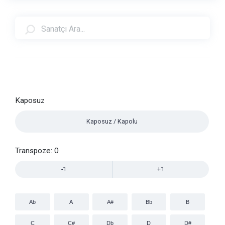
Kaposuz
Kaposuz / Kapolu
Transpoze:
0
-1
+1
Ab
A
A#
Bb
B
C
C#
Db
D
D#