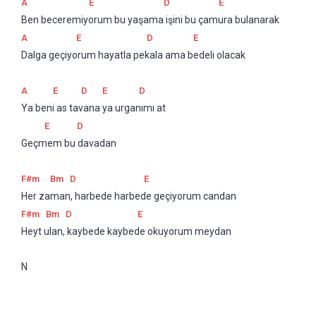
A
E
D
E
Ben beceremiyorum bu yaşama işini bu çamura bulanarak
A
E
D
E
Dalga geçiyorum hayatla pekala ama bedeli olacak
A
E
D
E
D
Ya beni as tavana ya urganımı at
E
D
Geçmem bu davadan
F#m
Bm
D
E
Her zaman, harbede harbede geçiyorum candan
F#m
Bm
D
E
Heyt ulan, kaybede kaybede okuyorum meydan
N