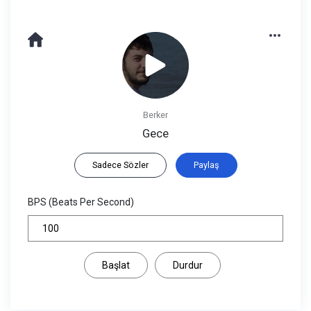
Berker
Gece
Sadece Sözler
Paylaş
BPS (Beats Per Second)
Başlat
Durdur