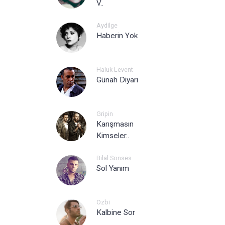
V..
Aydilge
Haberin Yok
Haluk Levent
Günah Diyarı
Gripin
Karışmasın
Kimseler..
Bilal Sonses
Sol Yanım
Ozbi
Kalbine Sor