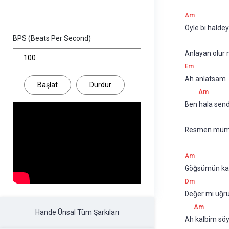
Am
Öyle bi halde
BPS (Beats Per Second)
Anlayan olur
Em
Ah anlatsam
Başlat
Durdur
Am
Ben hala sen
Resmen mümk
Am
Göğsümün kaf
Dm
Değer mi uğr
Am
Hande Ünsal Tüm Şarkıları
Ah kalbim sö