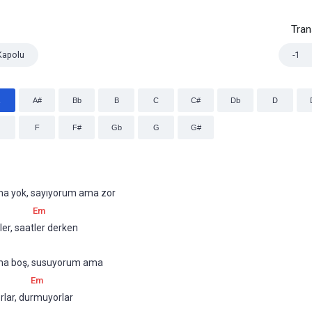
Tra
Kapolu
-1
A#
Bb
B
C
C#
Db
D
F
F#
Gb
G
G#
a yok, sayıyorum ama zor
Em
er, saatler derken
ma boş, susuyorum ama
Em
lar, durmuyorlar