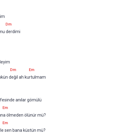
yim
Dm
 mu derdimi
deyim
Dm
Em
ün değil ah kurtulmam
esinde anılar gömülü
Em
una ölmeden ölünür mü?
Em
yle sen bana küstün mü?