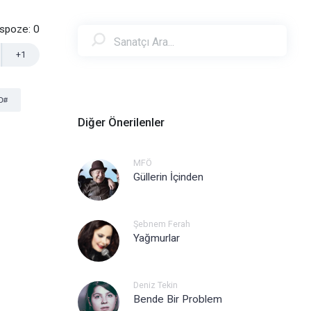
nspoze:
0
+1
D#
Diğer Önerilenler
MFÖ
Güllerin İçinden
Şebnem Ferah
Yağmurlar
Deniz Tekin
Bende Bir Problem