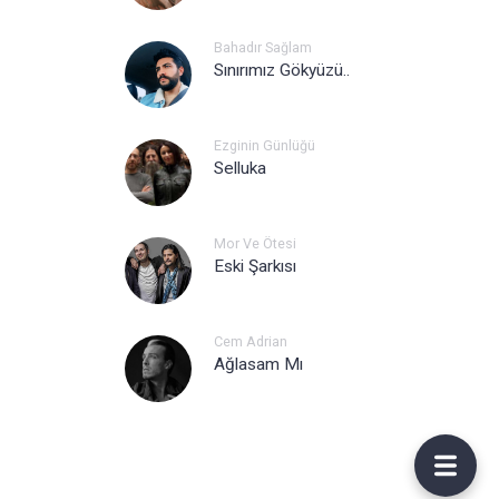
Bahadır Sağlam
Sınırımız Gökyüzü..
Ezginin Günlüğü
Selluka
Mor Ve Ötesi
Eski Şarkısı
Cem Adrian
Ağlasam Mı