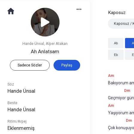
Kaposuz
Kaposuz / 
Hande Ünsal
,
Alper Atakan
Ab
A
Ah Anlatsam
Eb
E
Sadece Sözler
Paylaş
Am
Bakıyorum am
Söz
Hande Ünsal
Dm
Geçmiyor günl
Beste
Am
Hande Ünsal
Yaşıyorum a
Dm
Ritim/Arpej
Eklenmemiş
Çok konuşuyor