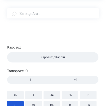
Kaposuz
Kaposuz / Kapolu
Transpoze:
0
-1
+1
Ab
A
A#
Bb
B
C
C#
Db
D
D#