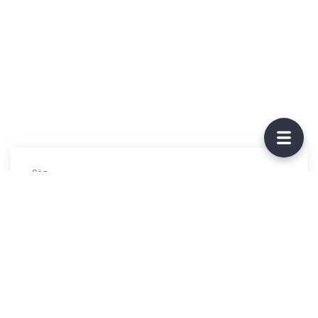
Söz
Ersay Üner
Beste
Ersay Üner
Ritim/Arpej
A Y K A Y K / p i m a m a