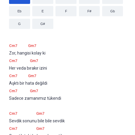
Eb
E
F
F#
Gb
G
G#
Cm7
Gm7
Zor, hangisi kolay ki
Cm7
Gm7
Her veda bırakır izini 
Cm7
Gm7
Aşktı bir hata değildi 
Cm7
Gm7
Sadece zamanımız tükendi 
Cm7
Gm7
Sevdik sonunu bile bile sevdik 
Cm7
Gm7