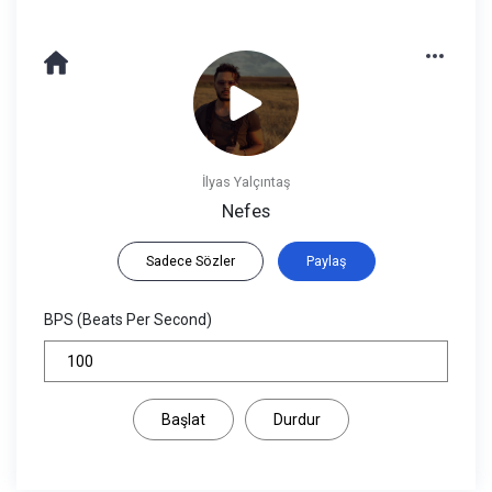
İlyas Yalçıntaş
Nefes
Sadece Sözler
Paylaş
BPS (Beats Per Second)
Başlat
Durdur