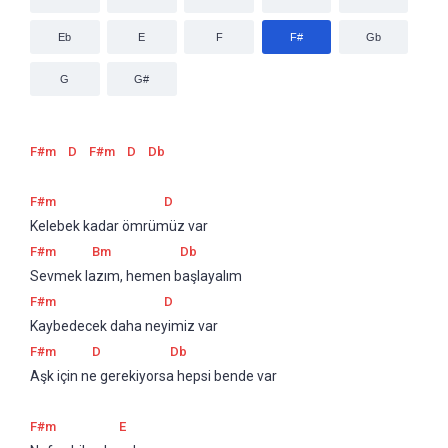
Eb
E
F
F#
Gb
G
G#
F#m
D
F#m
D
Db
F#m
D
Kelebek kadar ömrümüz var
F#m
Bm
Db
Sevmek lazım, hemen başlayalım
F#m
D
Kaybedecek daha neyimiz var
F#m
D
Db
Aşk için ne gerekiyorsa hepsi bende var
F#m
E