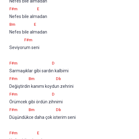
Nefes bile almadan
F#m
E
Nefes bile almadan 
Bm
E
Nefes bile almadan 
F#m
Seviyorum seni
F#m
D
Sarmaşıklar gibi sardın kalbimi
F#m
Bm
Db
Değiştirdin kanımı koydun zehrini
F#m
D
Örümcek gibi ördün zihnimi
F#m
Bm
Db
Düşündükce daha çok isterim seni
F#m
E