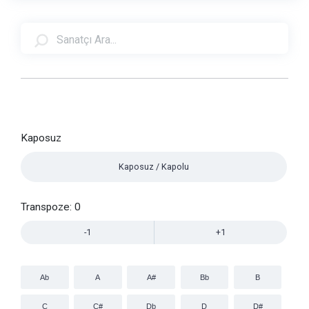
Kaposuz
Kaposuz / Kapolu
Transpoze:
0
-1
+1
Ab
A
A#
Bb
B
C
C#
Db
D
D#