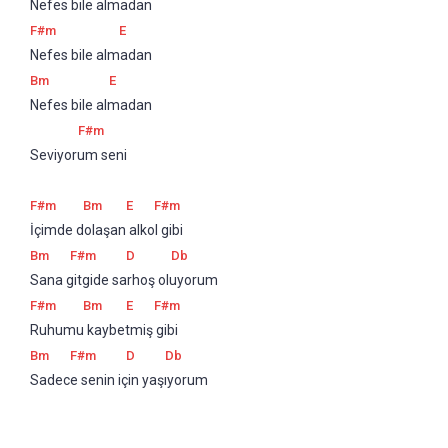
Nefes bile almadan 
F#m
E
Nefes bile almadan 
Bm
E
Nefes bile almadan 
F#m
Seviyorum seni
F#m
Bm
E
F#m
İçimde dolaşan alkol gibi
Bm
F#m
D
Db
Sana gitgide sarhoş oluyorum
F#m
Bm
E
F#m
Ruhumu kaybetmiş gibi
Bm
F#m
D
Db
Sadece senin için yaşıyorum