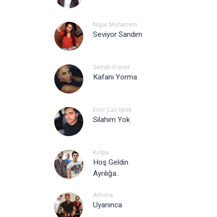
Nigar Muharrem
Seviyor Sandım
Sertab Erener
Kafanı Yorma
Emir Can İğrek
Silahım Yok
Kolpa
Hoş Geldin
Ayrılığa..
Athena
Uyanınca