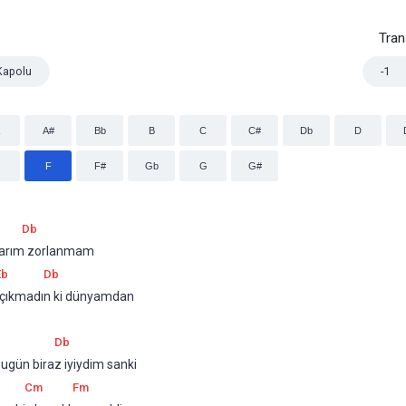
Tra
Kapolu
-1
A#
Bb
B
C
C#
Db
D
F
F#
Gb
G
G#
Db
rlarım zorlanmam
Eb
Db
 çıkmadın ki dünyamdan
Db
gün biraz iyiydim sanki
Cm
Fm