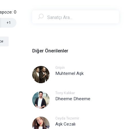
nspoze:
0
+1
D#
Diğer Önerilenler
Gripin
Muhtemel Aşk
Tony Kakkar
Dheeme Dheeme
Ceyda Tezemir
Aşk Cezalı