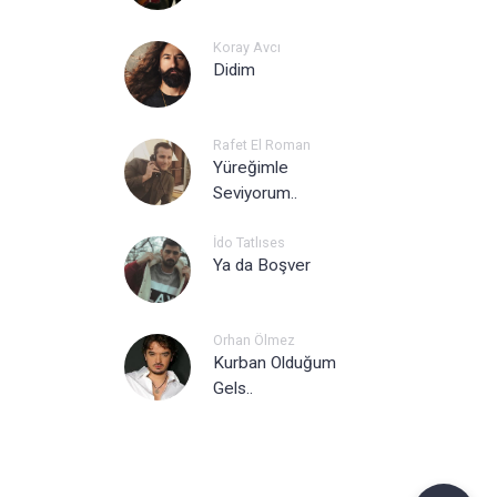
Koray Avcı
Didim
Rafet El Roman
Yüreğimle
Seviyorum..
İdo Tatlıses
Ya da Boşver
Orhan Ölmez
Kurban Olduğum
Gels..