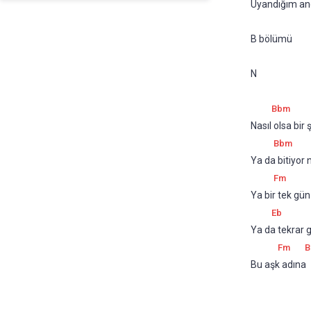
Uyandığım and
B bölümü
N
Bbm
Nasıl olsa bir
Bbm
Ya da bitiyor
Fm
Ya bir tek gü
Eb
Ya da tekrar 
Fm
B
Bu aşk adına