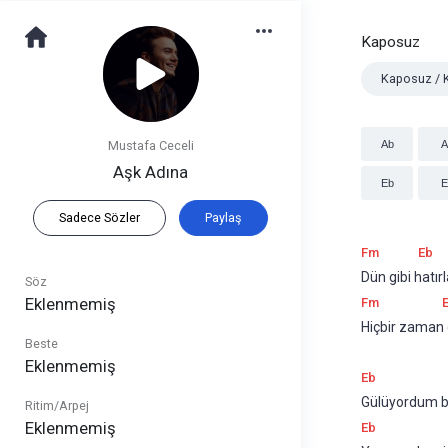
Kaposuz
Kaposuz / 
Mustafa Ceceli
Ab
A
Aşk Adına
Eb
E
Sadece Sözler
Paylaş
Fm
Eb
Dün gibi hatı
Söz
Eklenmemiş
Fm
Hiçbir zaman
Beste
Eklenmemiş
Eb
Gülüyordum bu
Ritim/Arpej
Eklenmemiş
Eb