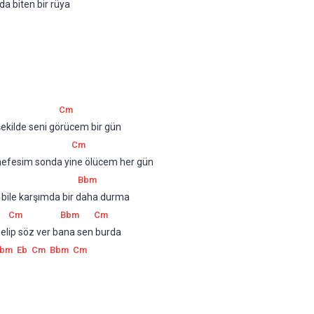
a biten bir rüya
Cm
 şekilde seni görücem bir gün
Cm
 nefesim sonda yine ölücem her gün
Bbm
n bile karşımda bir daha durma
Cm
Bbm
Cm
gelip söz ver bana sen burda
bm
Eb
Cm
Bbm
Cm