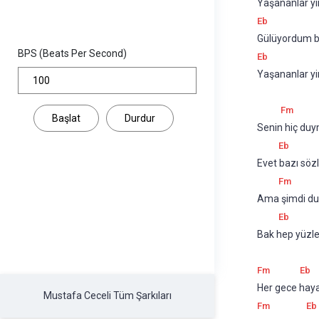
Yaşananlar yi
Eb
Gülüyordum bu
BPS (Beats Per Second)
Eb
Yaşananlar yi
Fm
Başlat
Durdur
Senin hiç duym
Eb
Evet bazı söz
Fm
Ama şimdi duy 
Eb
Bak hep yüzle
Fm
Eb
Her gece haya
Mustafa Ceceli Tüm Şarkıları
Fm
Eb