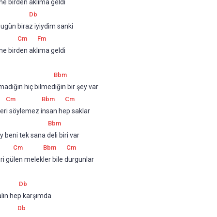
ne birden aklıma geldi
Db
gün biraz iyiydim sanki
Cm
Fm
ne birden aklıma geldi
Bbm
adığın hiç bilmediğin bir şey var
Cm
Bbm
Cm
leri söylemez insan hep saklar
Bbm
beni tek sana deli biri var
Cm
Bbm
Cm
ri gülen melekler bile durgunlar
Db
lin hep karşımda
Db