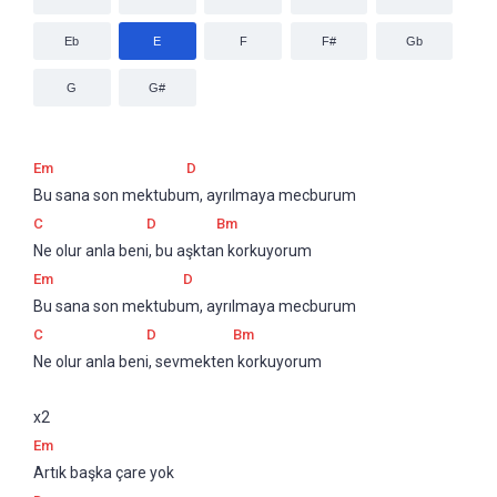
Eb
E
F
F#
Gb
G
G#
Em
D
Bu sana son mektubum, ayrılmaya mecburum
C
D
Bm
Ne olur anla beni, bu aşktan korkuyorum
Em
D
Bu sana son mektubum, ayrılmaya mecburum
C
D
Bm
Ne olur anla beni, sevmekten korkuyorum
x2
Em
Artık başka çare yok