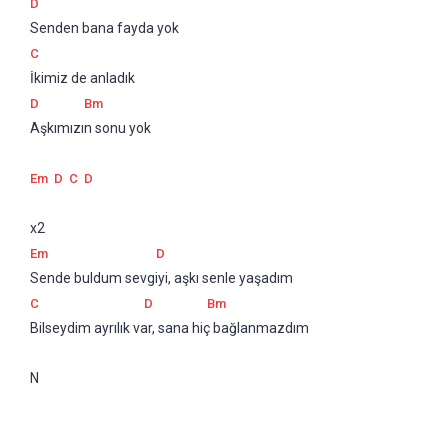
D
Senden bana fayda yok
C
İkimiz de anladık
D
Bm
Aşkımızın sonu yok
Em
D
C
D
x2
Em
D
Sende buldum sevgiyi, aşkı senle yaşadım
C
D
Bm
Bilseydim ayrılık var, sana hiç bağlanmazdım
N