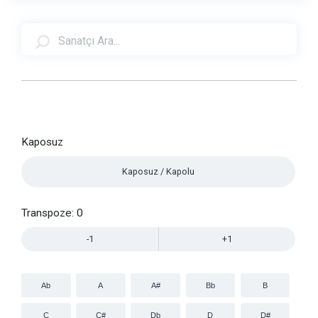
Kaposuz
Kaposuz / Kapolu
Transpoze:
0
-1
+1
Ab
A
A#
Bb
B
C
C#
Db
D
D#