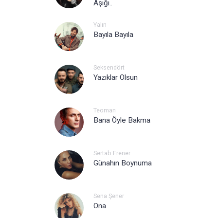
Aşığı..
Yalın
Bayıla Bayıla
Seksendört
Yazıklar Olsun
Teoman
Bana Öyle Bakma
Sertab Erener
Günahın Boynuma
Sena Şener
Ona