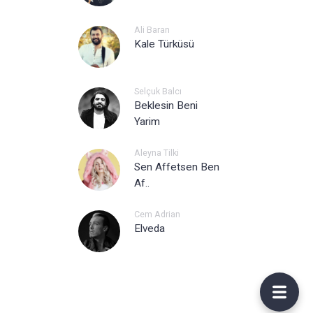
Ali Baran
Kale Türküsü
Selçuk Balcı
Beklesin Beni
Yarim
Aleyna Tilki
Sen Affetsen Ben
Af..
Cem Adrian
Elveda