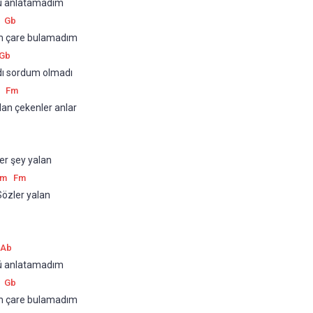
rlü anlatamadım
Gb
çim çare bulamadım
Gb
ı sordum olmadı
Fm
lan çekenler anlar
er şey yalan
bm
Fm
Sözler yalan
Ab
rlü anlatamadım
Gb
çim çare bulamadım