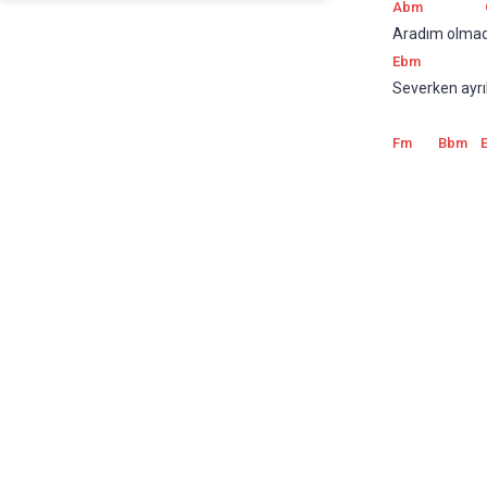
Abm
Aradım olmad
Ebm
Severken ayrı
Fm
Bbm