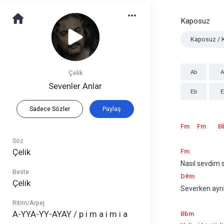
Kaposuz
Kaposuz / 
Çelik
Ab
A
Sevenler Anlar
Eb
E
Sadece Sözler
Paylaş
Fm
Fm
B
Söz
Çelik
Fm
Nasıl sevdim 
Beste
D#m
Çelik
Severken ayrı
Ritim/Arpej
A-YYA-YY-AYAY / p i m a i m i a
Bbm