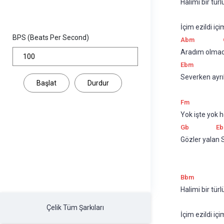
Halimi bir tü
İçim ezildi i
BPS (Beats Per Second)
Abm
Aradım olmad
Ebm
Severken ayrı
Başlat
Durdur
Fm
Yok işte yok h
Gb
E
Gözler yalan 
Bbm
Halimi bir tü
Çelik Tüm Şarkıları
İçim ezildi i