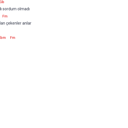
Gb
ı sordum olmadı
Fm
lan çekenler anlar
Ebm
Fm