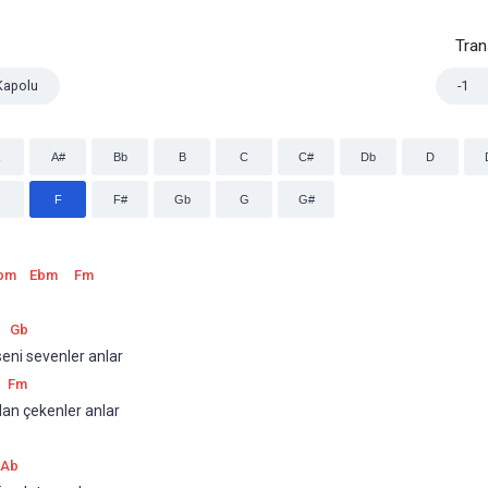
Tra
Kapolu
-1
A#
Bb
B
C
C#
Db
D
F
F#
Gb
G
G#
bm
Ebm
Fm
Gb
seni sevenler anlar
Fm
lan çekenler anlar
Ab