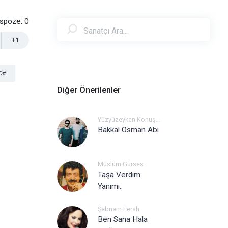
nspoze:
0
+1
D#
Diğer Önerilenler
Yüzyüzeyken Konuşuruz
Bakkal Osman Abi
Müslüm Gürses
Taşa Verdim
Yanımı..
Şebnem Ferah
Ben Sana Hala