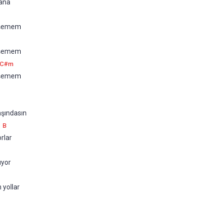
na      
emem       
işemem
C#m
şemem   
aşındasın
B
orlar
ıyor
 yollar