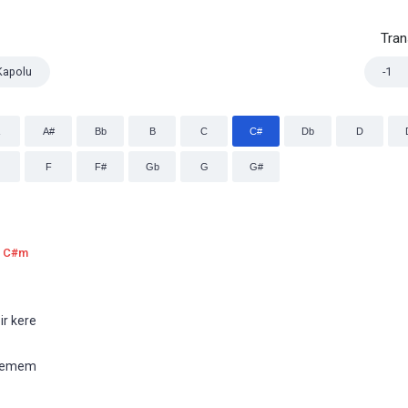
Tra
Kapolu
-1
A#
Bb
B
C
C#
Db
D
F
F#
Gb
G
G#
C#m
 kere     
mem         