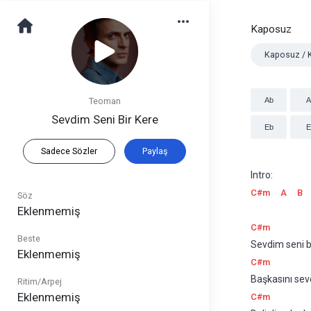
Kaposuz
Kaposuz / 
Teoman
Ab
A
Sevdim Seni Bir Kere
Eb
E
Sadece Sözler
Paylaş
Intro:
C#m
A
B
Söz
Eklenmemiş
C#m
Beste
Sevdim seni bir
Eklenmemiş
C#m
Başkasını seve
Ritim/Arpej
Eklenmemiş
C#m