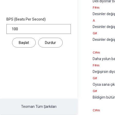
Deli diyorlar ba
F#m
Desinler değiş
BPS (Beats Per Second)
A
Desinler değ
G#
Desinler deği
Başlat
Durdur
C#m
Daha yolun b
F#m
Değişirsin diy
G#
Oysa sana çık
G#
Bildigim bütün
Teoman Tüm Şarkıları
C#m