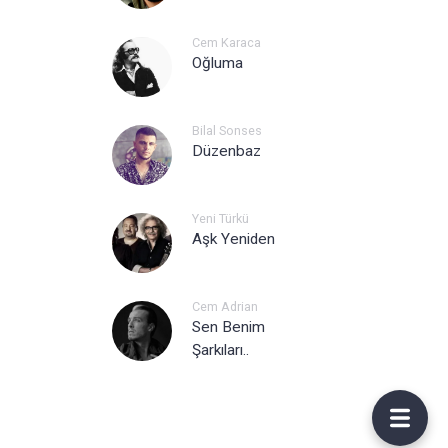
Cem Karaca
Oğluma
Bilal Sonses
Düzenbaz
Yeni Türkü
Aşk Yeniden
Cem Adrian
Sen Benim
Şarkıları..