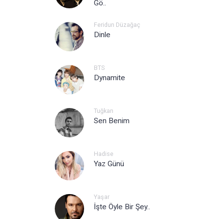
Gö..
Feridun Düzağaç
Dinle
BTS
Dynamite
Tuğkan
Sen Benim
Hadise
Yaz Günü
Yaşar
İşte Öyle Bir Şey..