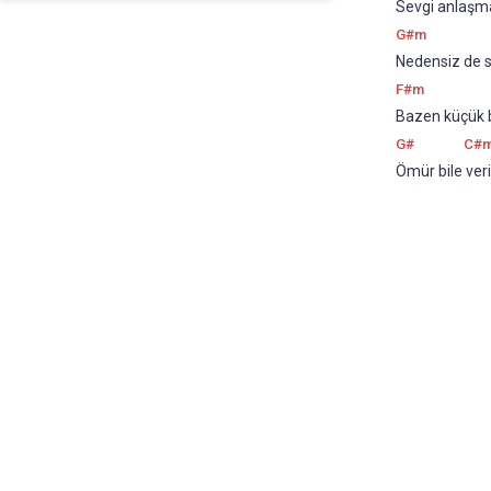
Sevgi anlaşmak
G#m
Nedensiz de sevi
F#m
Bazen küçük bi
G#
C#
Ömür bile veril