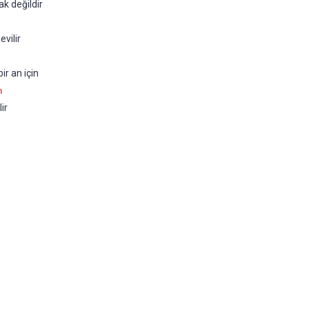
 değildir  
lir        
r an için   
m
ir