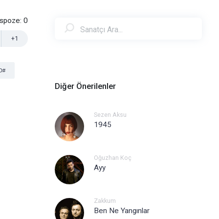
nspoze:
0
+1
D#
Diğer Önerilenler
Sezen Aksu
1945
Oğuzhan Koç
Ayy
Zakkum
Ben Ne Yangınlar