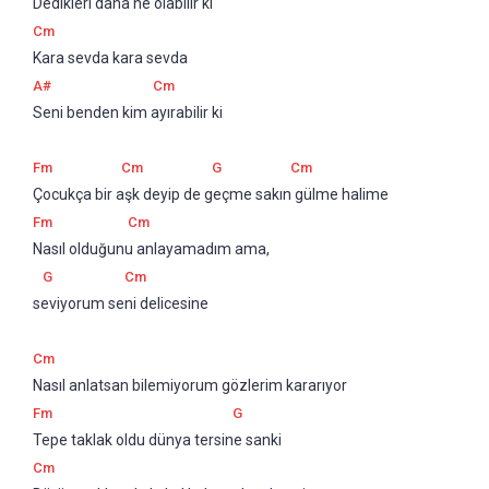
Dedikleri daha ne olabilir ki
Cm
Kara sevda kara sevda
A#
Cm
Seni benden kim ayırabilir ki
Fm
Cm
G
Cm
Çocukça bir aşk deyip de geçme sakın gülme halime
Fm
Cm
Nasıl olduğunu anlayamadım ama,
G
Cm
seviyorum seni delicesine
Cm
Nasıl anlatsan bilemiyorum gözlerim kararıyor
Fm
G
Tepe taklak oldu dünya tersine sanki
Cm