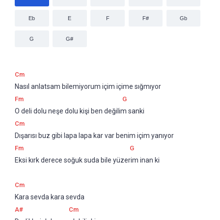
Eb
E
F
F#
Gb
G
G#
Cm
Nasıl anlatsam bilemiyorum içim içime sığmıyor
Fm
G
O deli dolu neşe dolu kişi ben değilim sanki
Cm
Dışarısı buz gibi lapa lapa kar var benim içim yanıyor
Fm
G
Eksi kırk derece soğuk suda bile yüzerim inan ki
Cm
Kara sevda kara sevda
A#
Cm