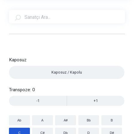
Kaposuz
Kaposuz / Kapolu
Transpoze:
0
-1
+1
Ab
A
A#
Bb
B
C
C#
Db
D
D#