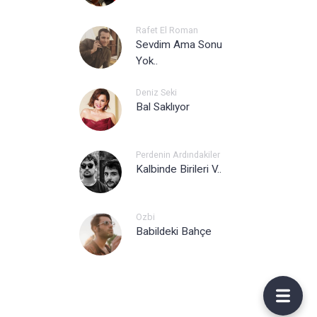
Rafet El Roman
Sevdim Ama Sonu
Yok..
Deniz Seki
Bal Saklıyor
Perdenin Ardındakiler
Kalbinde Birileri V..
Ozbi
Babildeki Bahçe