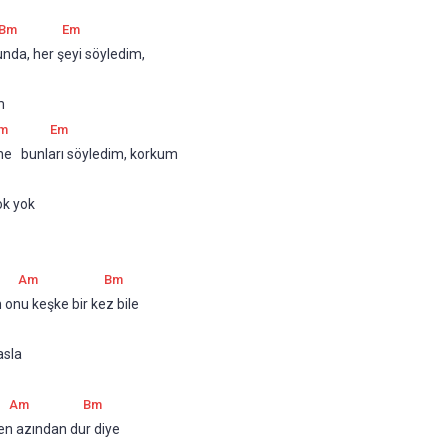
Bm
Em
da, her şeyi söyledim, 
m
m
Em
ne   bunları söyledim, korkum 
ok yok
Am
Bm
nu keşke bir kez bile 
asla
Am
Bm
n azından dur diye  