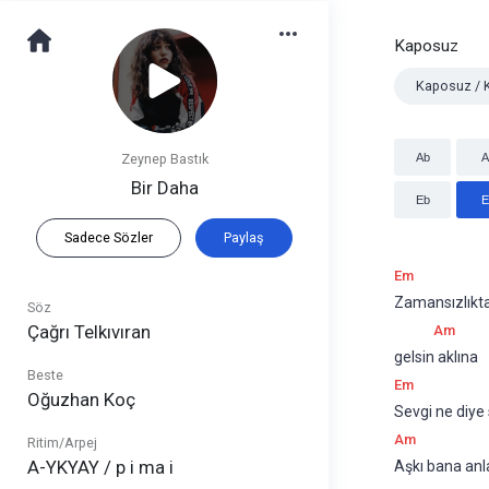
Kaposuz
Kaposuz / 
Zeynep Bastık
Ab
A
Bir Daha
Eb
E
Sadece Sözler
Paylaş
Em
Zamansızlıkta
Söz
Çağrı Telkıvıran
Am
gelsin aklına
Beste
Em
Oğuzhan Koç
Sevgi ne diye
Am
Ritim/Arpej
A-YKYAY / p i ma i
Aşkı bana anl