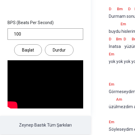
D
Bm
D
Durmam sonun
BPS (Beats Per Second)
Em
buydu hisleri
D
Bm
D
B
İnatsa    yüzü
Başlat
Durdur
Em
yok yok yok y
Em
Görmeseydim o
Am
üzülmezdim 
Em
Zeynep Bastık Tüm Şarkıları
Söyleseydim e