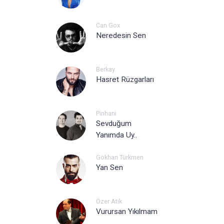
Can Gox
Neredesin Sen
Berkay
Hasret Rüzgarları
Pinhani
Sevduğum
Yanımda Uy..
Gökhan Türkmen
Yan Sen
Özer Atik
Vurursan Yıkılmam