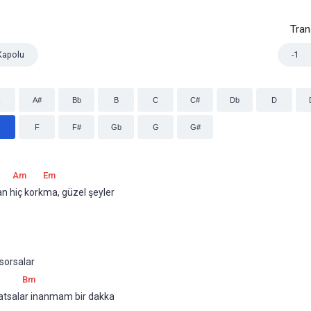
Tra
Kapolu
-1
A#
Bb
B
C
C#
Db
D
F
F#
Gb
G
G#
Am
Em
n hiç korkma, güzel şeyler 
 sorsalar
Bm
atsalar inanmam bir dakka